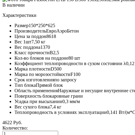
В наличии
Характеристики
Размер
150*250*625
Производитель
ЕвроАэроБетон
Цена за поддон
8618
Вес 1шт
7,50 кг
Вес поддона
1370
Класс прочности
B2,5
Кол-во блоков на поддоне
80 шт
Коэффициент теплопроводности в сухом состоянии λ
0,12
Марка плотности
D500
Марка по морозостойкости
F100
Срок изготовления
по запросу
Тип блока
Прямой блок
Область применения
Наружные и несущие внутренние ст
Поверхность блока
ровные грани
Усадка при высыхании
0,3 мм/м
Вес сухого блока
7,4 кг
Теплопроводность в условиях эксплуатации
0,141 Вт/(м*С
4622 Руб.
Количество: