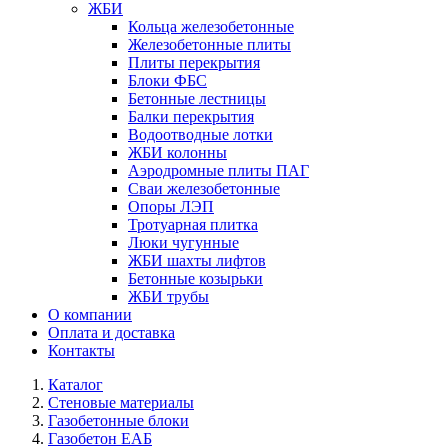
ЖБИ
Кольца железобетонные
Железобетонные плиты
Плиты перекрытия
Блоки ФБС
Бетонные лестницы
Балки перекрытия
Водоотводные лотки
ЖБИ колонны
Аэродромные плиты ПАГ
Сваи железобетонные
Опоры ЛЭП
Тротуарная плитка
Люки чугунные
ЖБИ шахты лифтов
Бетонные козырьки
ЖБИ трубы
О компании
Оплата и доставка
Контакты
Каталог
Стеновые материалы
Газобетонные блоки
Газобетон ЕАБ