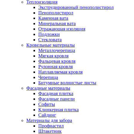
Теплоизоляция
Экструдированный пенополистирол
Пенополистирол
Каменная вата
Минеральная вата
Отражающая изоляция
Подложки
Стекловата
Кровельные материалы
Металлочерепица
Мягкая кровля
Фальцевая кровля
Рулонная кровля
Наплавляемая кровля
Черепица
Битумные волнистые листы
Фасадные материалы
Фасадная плитка
Фасадные панели
Софиты
Клинкерная плитка
Сайдинг
Материалы для забора
Профнастил
Штакетник