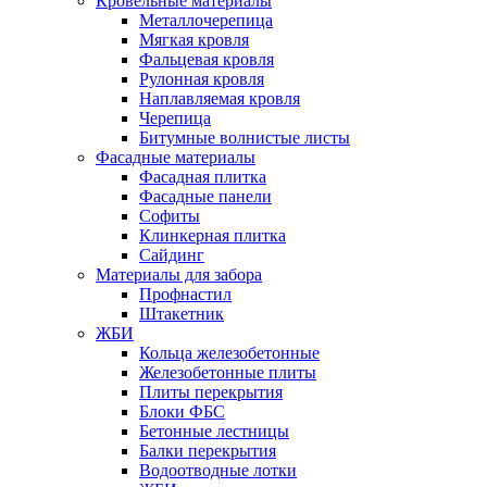
Кровельные материалы
Металлочерепица
Мягкая кровля
Фальцевая кровля
Рулонная кровля
Наплавляемая кровля
Черепица
Битумные волнистые листы
Фасадные материалы
Фасадная плитка
Фасадные панели
Софиты
Клинкерная плитка
Сайдинг
Материалы для забора
Профнастил
Штакетник
ЖБИ
Кольца железобетонные
Железобетонные плиты
Плиты перекрытия
Блоки ФБС
Бетонные лестницы
Балки перекрытия
Водоотводные лотки