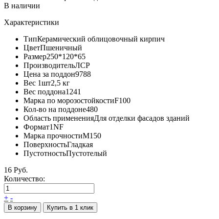
В наличии
Характеристики
Тип
Керамический облицовочный кирпич
Цвет
Пшеничный
Размер
250*120*65
Производитель
ЛСР
Цена за поддон
9788
Вес 1шт
2,5 кг
Вес поддона
1241
Марка по морозостойкости
F100
Кол-во на поддоне
480
Область применения
Для отделки фасадов зданий
Формат
1NF
Марка прочности
М150
Поверхность
Гладкая
Пустотность
Пустотелый
16 Руб.
Количество:
+
-
В корзину
Купить в 1 клик