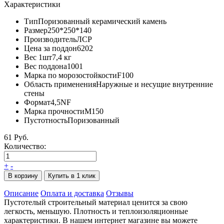
Характеристики
Тип
Поризованный керамический камень
Размер
250*250*140
Производитель
ЛСР
Цена за поддон
6202
Вес 1шт
7,4 кг
Вес поддона
1001
Марка по морозостойкости
F100
Область применения
Наружные и несущие внутренние
стены
Формат
4,5NF
Марка прочности
М150
Пустотность
Поризованный
61 Руб.
Количество:
+
-
В корзину
Купить в 1 клик
Описание
Оплата и доставка
Отзывы
Пустотелый строительный материал ценится за свою
легкость, меньшую. Плотность и теплоизоляционные
характеристики. В нашем интернет магазине вы можете