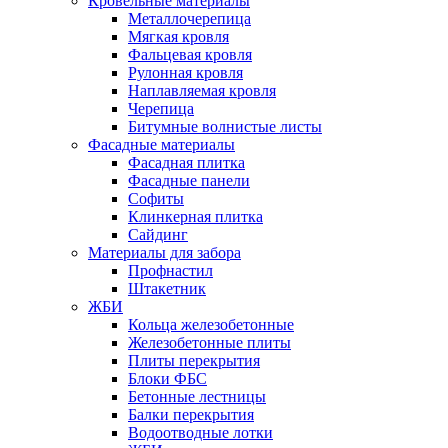
Кровельные материалы
Металлочерепица
Мягкая кровля
Фальцевая кровля
Рулонная кровля
Наплавляемая кровля
Черепица
Битумные волнистые листы
Фасадные материалы
Фасадная плитка
Фасадные панели
Софиты
Клинкерная плитка
Сайдинг
Материалы для забора
Профнастил
Штакетник
ЖБИ
Кольца железобетонные
Железобетонные плиты
Плиты перекрытия
Блоки ФБС
Бетонные лестницы
Балки перекрытия
Водоотводные лотки