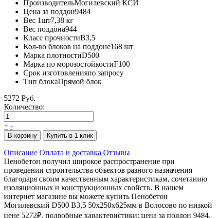
Производитель
Могилевский КСИ
Цена за поддон
9484
Вес 1шт
7,38 кг
Вес поддона
944
Класс прочности
B3,5
Кол-во блоков на поддоне
168 шт
Марка плотности
D500
Марка по морозостойкости
F100
Срок изготовления
по запросу
Тип блока
Прямой блок
5272 Руб.
Количество:
+
-
В корзину
Купить в 1 клик
Описание
Оплата и доставка
Отзывы
Пенобетон получил широкое распространение при
проведении строительства объектов разного назначения
благодаря своим качественным характеристикам, сочетанию
изоляционных и конструкционных свойств. В нашем
интернет магазине вы можете купить Пенобетон
Могилевский D500 В3,5 50х250х625мм в Волосово по низкой
цене 5272₽, подробные характеристики: цена за поддон 9484,