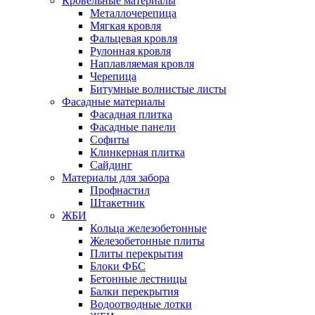
Кровельные материалы
Металлочерепица
Мягкая кровля
Фальцевая кровля
Рулонная кровля
Наплавляемая кровля
Черепица
Битумные волнистые листы
Фасадные материалы
Фасадная плитка
Фасадные панели
Софиты
Клинкерная плитка
Сайдинг
Материалы для забора
Профнастил
Штакетник
ЖБИ
Кольца железобетонные
Железобетонные плиты
Плиты перекрытия
Блоки ФБС
Бетонные лестницы
Балки перекрытия
Водоотводные лотки