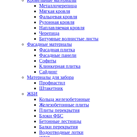
Кровельные материалы
Металлочерепица
Мягкая кровля
Фальцевая кровля
Рулонная кровля
Наплавляемая кровля
Черепица
Битумные волнистые листы
Фасадные материалы
Фасадная плитка
Фасадные панели
Софиты
Клинкерная плитка
Сайдинг
Материалы для забора
Профнастил
Штакетник
ЖБИ
Кольца железобетонные
Железобетонные плиты
Плиты перекрытия
Блоки ФБС
Бетонные лестницы
Балки перекрытия
Водоотводные лотки